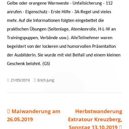
Gelbe oder orangene Warnweste - Unfallsicherung - 112
anrufen - Eigenschutz - Erste Hilfe - 3A-Regel und vieles
mehr. Auf die Informationen folgten eingebettet die
praktischen Übungen (Seitenlage, Atemkonrolle, H-L-W an
Trainingspuppen, Verbände usw.). AlleTeilnehmer waren
begeistert von der lockeren und humorvollen Präsentation
der Ausbilderin. Sie wurde mit viel Beifall und einem kleinen
Geschenk belohnt. (GS)
Veröffentlicht
Autor
21/05/2019
Erich Jung
am
Vorheriger
Nächster
Maiwanderung am
Herbstwanderung
Beitragsnavigation
Beitrag:
Beitrag
26.05.2019
Extratour Kreuzberg,
Sonntag 13.10.2019