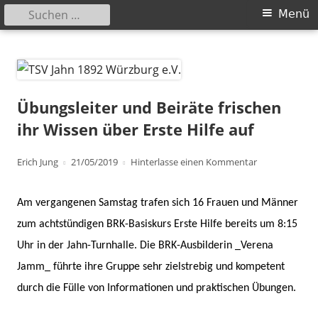
Suchen
Primäres
Menü
nach:
Menü
Springe
TSV Jahn 1892 Würzburg e.V.
zum
Inhalt
Übungsleiter und Beiräte frischen
ihr Wissen über Erste Hilfe auf
Autor
Veröffentlicht
zu Übungsleite
Erich Jung
21/05/2019
Hinterlasse einen Kommentar
am
Am vergangenen Samstag trafen sich 16 Frauen und Männer
zum achtstündigen BRK-Basiskurs Erste Hilfe bereits um 8:15
Uhr in der Jahn-Turnhalle. Die BRK-Ausbilderin _Verena
Jamm_ führte ihre Gruppe sehr zielstrebig und kompetent
durch die Fülle von Informationen und praktischen Übungen.