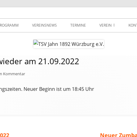
urg e.V.
PROGRAMM
VEREINSNEWS
TERMINE
VEREIN
KON
VEREINSSATZUNG
MITGLIEDSBEITRÄGE
 wieder am 21.09.2022
ANMELDUNG
zu Step aerobic startet wieder am 21.09.2022
nen Kommentar
WEGBESCHREIBUNG
ingszeiten. Neuer Beginn ist um 18:45 Uhr
IMPRESSUM
DATENSCHUTZ
Nächster
2022
Neuer Zumbak