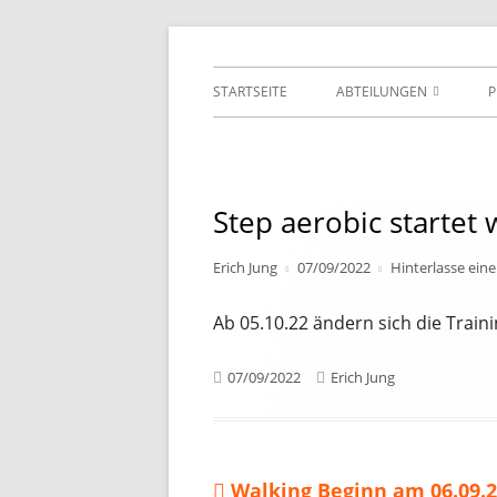
Springe
TSV Jahn 1892 Würzb
zum
Primäres
STARTSEITE
ABTEILUNGEN
Inhalt
Menü
FITNESS
KARATE
Step aerobic startet
KENDO
Autor
Veröffentlicht
Erich Jung
07/09/2022
Hinterlasse ei
TISCHTENNIS
am
Ab 05.10.22 ändern sich die Train
TURNEN
VOLLEYBALL
Veröffentlicht
Autor
07/09/2022
Erich Jung
am
Vorheriger
Walking Beginn am 06.09.