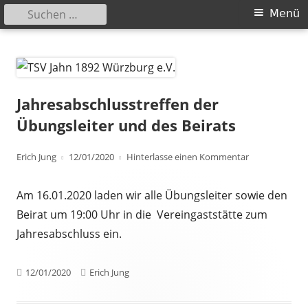
Suchen
Primäres
Menü
nach:
Menü
Springe
TSV Jahn 1892 Würzburg e.V.
zum
Inhalt
Jahresabschlusstreffen der
Übungsleiter und des Beirats
Autor
Veröffentlicht
zu Jahresabsch
Erich Jung
12/01/2020
Hinterlasse einen Kommentar
am
Am 16.01.2020 laden wir alle Übungsleiter sowie den
Beirat um 19:00 Uhr in die Vereingaststätte zum
Jahresabschluss ein.
Veröffentlicht
Autor
12/01/2020
Erich Jung
am