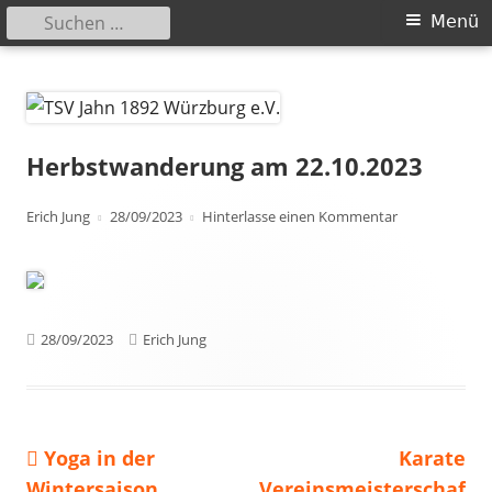
Suchen
Primäres
Menü
nach:
Menü
Springe
TSV Jahn 1892 Würzburg e.V.
zum
Inhalt
Herbstwanderung am 22.10.2023
Autor
Veröffentlicht
zu Herbstwand
Erich Jung
28/09/2023
Hinterlasse einen Kommentar
am
Veröffentlicht
Autor
28/09/2023
Erich Jung
am
Vorheriger
Nächster
Yoga in der
Karate
Beitragsnavigation
Beitrag:
Beitrag
Wintersaison
Vereinsmeisterschaf