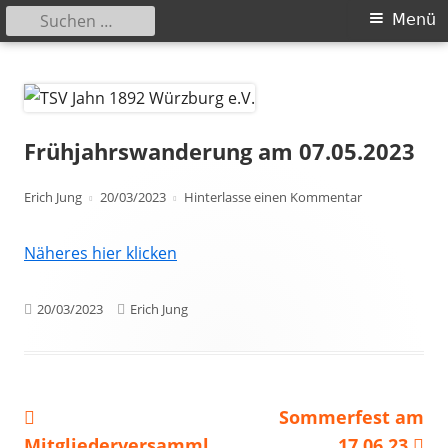
Suchen
Primäres
Menü
nach:
Menü
Springe
TSV Jahn 1892 Würzburg e.V.
zum
Inhalt
Frühjahrswanderung am 07.05.2023
Autor
Veröffentlicht
zu Frühjahrsw
Erich Jung
20/03/2023
Hinterlasse einen Kommentar
am
Näheres hier klicken
Veröffentlicht
Autor
20/03/2023
Erich Jung
am
Vorheriger
Nächster
Sommerfest am
Beitragsnavigation
Beitrag:
Beitrag
Mitgliederversamml
17.06.23