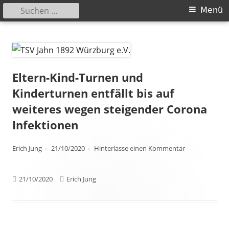
Suchen
Primäres
Menü
nach:
Menü
Springe
TSV Jahn 1892 Würzburg e.V.
zum
Inhalt
Eltern-Kind-Turnen und
Kinderturnen entfällt bis auf
weiteres wegen steigender Corona
Infektionen
Autor
Veröffentlicht
zu Eltern-Kind
Erich Jung
21/10/2020
Hinterlasse einen Kommentar
am
Veröffentlicht
Autor
21/10/2020
Erich Jung
am