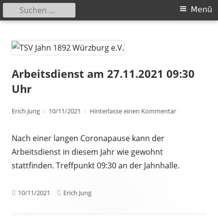
Suchen
Primäres
Menü
nach:
Menü
Springe
TSV Jahn 1892 Würzburg e.V.
zum
Inhalt
Arbeitsdienst am 27.11.2021 09:30
Uhr
Autor
Veröffentlicht
zu Arbeitsdien
Erich Jung
10/11/2021
Hinterlasse einen Kommentar
am
Nach einer langen Coronapause kann der
Arbeitsdienst in diesem Jahr wie gewohnt
stattfinden. Treffpunkt 09:30 an der Jahnhalle.
Veröffentlicht
Autor
10/11/2021
Erich Jung
am