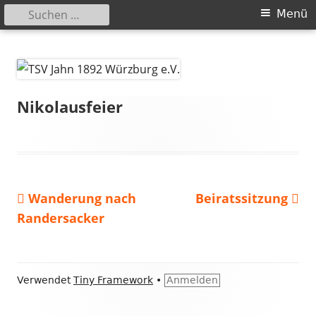
Suchen
Primäres
Menü
nach:
Menü
Springe
TSV Jahn 1892 Würzburg e.V.
zum
Inhalt
Nikolausfeier
Vorheriger
Nächster
Wanderung nach
Beiratssitzung
Beitragsnavigation
Beitrag:
Beitrag
Randersacker
Footer
Verwendet
Tiny Framework
•
Anmelden
Inhalt