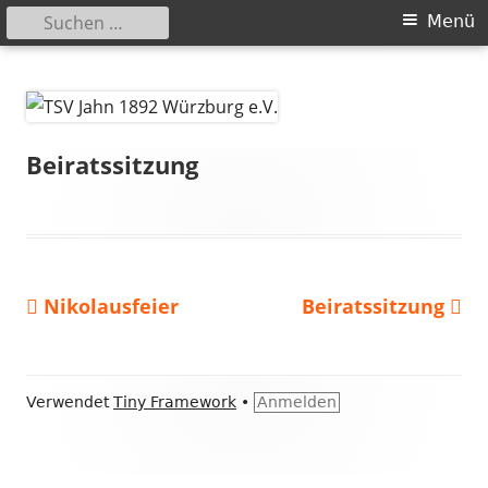
Suchen
Primäres
Menü
nach:
Menü
Springe
TSV Jahn 1892 Würzburg e.V.
zum
Inhalt
Beiratssitzung
Vorheriger
Nächster
Nikolausfeier
Beiratssitzung
Beitragsnavigation
Beitrag:
Beitrag
Footer
Verwendet
Tiny Framework
•
Anmelden
Inhalt