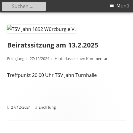
Suchen
Primäres
Menü
nach:
Menü
Springe
TSV Jahn 1892 Würzburg e.V.
zum
Inhalt
Beiratssitzung am 13.2.2025
Autor
Veröffentlicht
zu Beiratssitz
Erich Jung
27/12/2024
Hinterlasse einen Kommentar
am
Treffpunkt 20:00 Uhr TSV Jahn Turnhalle
Veröffentlicht
Autor
27/12/2024
Erich Jung
am