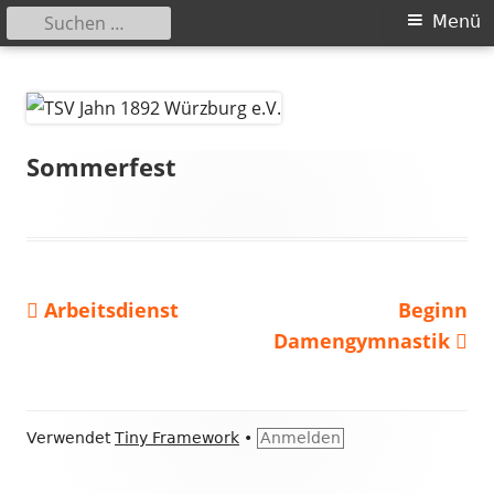
Suchen
Primäres
Menü
nach:
Menü
Springe
TSV Jahn 1892 Würzburg e.V.
zum
Inhalt
Sommerfest
Vorheriger
Nächster
Arbeitsdienst
Beginn
Beitragsnavigation
Beitrag:
Beitrag
Damengymnastik
Footer
Verwendet
Tiny Framework
•
Anmelden
Inhalt