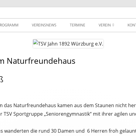
urg e.V.
PROGRAMM
VEREINSNEWS
TERMINE
VEREIN
KON
VEREINSSATZUNG
MITGLIEDSBEITRÄGE
im Naturfreundehaus
ANMELDUNG
ß
WEGBESCHREIBUNG
IMPRESSUM
DATENSCHUTZ
 das Naturfreundehaus kamen aus dem Staunen nicht herau
er TSV Sportgruppe „Seniorengymnastik“ mit ihrer agilen un
s wanderten die rund 30 Damen und 6 Herren froh gelaunt