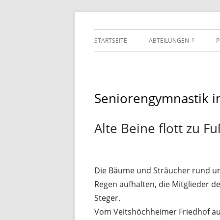
Springe
TSV Jahn 1892 Würzb
zum
Primäres
STARTSEITE
ABTEILUNGEN
Inhalt
Menü
FITNESS
KARATE
Seniorengymnastik 
KENDO
Alte Beine flott zu Fu
TISCHTENNIS
TURNEN
VOLLEYBALL
Die Bäume und Sträucher rund um
Regen aufhalten, die Mitglieder d
Steger.
Vom Veitshöchheimer Friedhof au