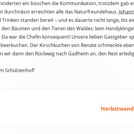
nderten ein bisschen die Kommunikation, trotzdem gab es 
ht durchnässt erreichten alle das Naturfreundehaus.
Johann
Trinken standen bereit – und es dauerte nicht lange, bis ei
iel den Bäumen und den Tieren des Waldes: kein Handyklingel
r. Da war die Chefin konsequent! Unsere lieben Gastgeber 
nisbeerkuchen. Der Kirschkuchen von Renate schmeckte eben
ten wir dann den Rückweg nach Gadheim an, den Rest erledig
em Schützenhof!
Nächster
Herbstwande
Beitrag