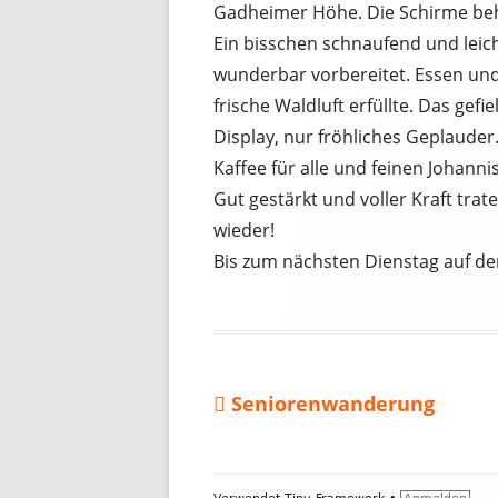
Gadheimer Höhe. Die Schirme behi
Ein bisschen schnaufend und leic
wunderbar vorbereitet. Essen und 
frische Waldluft erfüllte. Das gef
Display, nur fröhliches Geplaude
Kaffee für alle und feinen Johan
Gut gestärkt und voller Kraft tra
wieder!
Bis zum nächsten Dienstag auf d
Vorheriger
Seniorenwanderung
Beitragsnavigation
Beitrag:
Footer