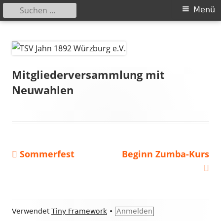
Suchen
Primäres
Menü
nach:
Menü
Springe
TSV Jahn 1892 Würzburg e.V.
zum
Inhalt
Mitgliederversammlung mit
Neuwahlen
Vorheriger
Nächster
Sommerfest
Beginn Zumba-Kurs
Beitragsnavigation
Beitrag:
Beitrag
Footer
Verwendet
Tiny Framework
•
Anmelden