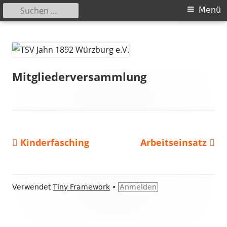
Suchen
Primäres
Menü
nach:
Menü
Springe
TSV Jahn 1892 Würzburg e.V.
zum
Inhalt
Mitgliederversammlung
Vorheriger
Nächster
Kinderfasching
Arbeitseinsatz
Beitragsnavigation
Beitrag:
Beitrag
Footer
Verwendet
Tiny Framework
•
Anmelden
Inhalt