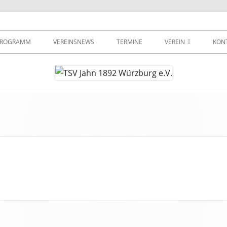
urg e.V.
PROGRAMM
VEREINSNEWS
TERMINE
VEREIN
KON
VEREINSSATZUNG
MITGLIEDSBEITRÄGE
ANMELDUNG
WEGBESCHREIBUNG
IMPRESSUM
DATENSCHUTZ